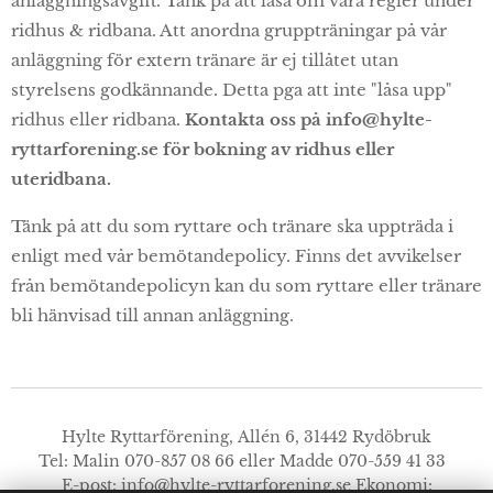
anläggningsavgift. Tänk på att läsa om våra regler under
ridhus & ridbana. Att anordna gruppträningar på vår
anläggning för extern tränare är ej tillåtet utan
styrelsens godkännande. Detta pga att inte "låsa upp"
ridhus eller ridbana.
Kontakta oss på
info@hylte-
ryttarforening.se
för bokning av ridhus eller
uteridbana.
Tänk på att du som ryttare och tränare ska uppträda i
enligt med vår bemötandepolicy. Finns det avvikelser
från bemötandepolicyn kan du som ryttare eller tränare
bli hänvisad till annan anläggning.
Hylte Ryttarförening, Allén 6, 31442 Rydöbruk
Tel: Malin 070-857 08 66 eller Madde 070-559 41 33
E-post:
info@hylte-ryttarforening.se
Ekonomi: