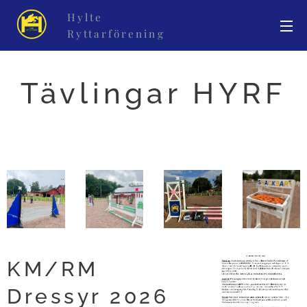
Hylte
Ryttarförening
Tävlingar HYRF
KM/RM
Dressyr 2026