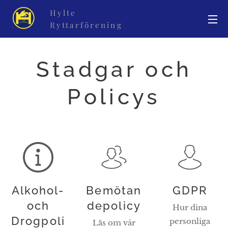
Hylte
Ryttarförening
Stadgar och
Policys
Alkohol-
Bemötan
GDPR
och
depolicy
Hur dina
Drogpoli
personliga
Läs om vår