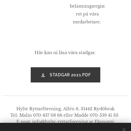
belastningsregist
ret på våra
medarbetare.
Här kan ni läsa våra stadgar.
STADGAR 2021.PDF
Hylte Ryttarförening, Allén 6, 31442 Rydöbruk
Tel: Malin 070-857 08 66 eller Madde 070-559 41 33
E-post:
info@hylte-ryttarforening.se
Ekonomi:
faktura@hylte-ryttarforening.se
Styrelsen: