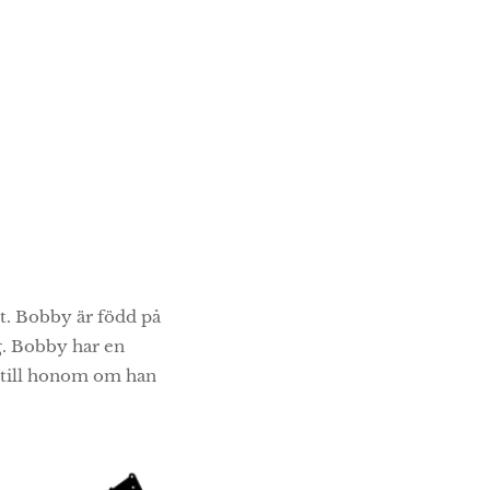
t. Bobby är född på
g. Bobby har en
äg till honom om han