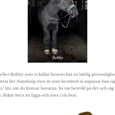
Bobby
ller Bobby som vi kallar honom har en härlig personlighe
attas lite framfusig men är man bestämd så anpassar han si
cka" lite när du kratsar hovarna. Så var beredd på det och s
 älskar även att ligga och sova i sin box.