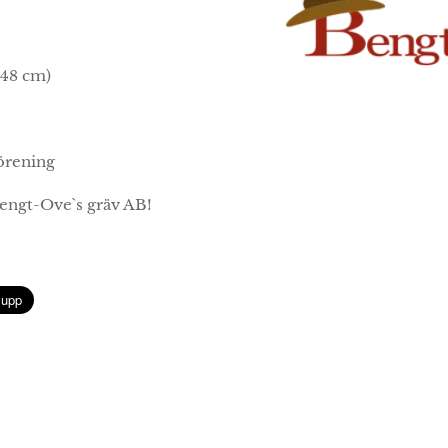
148 cm)
förening
engt-Ove`s gräv AB!