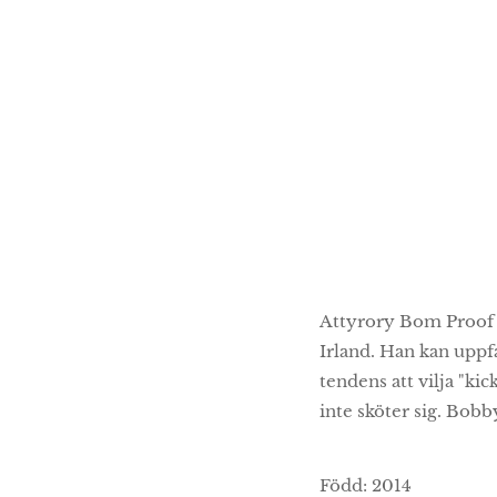
Attyrory Bom Proof e
Irland. Han kan uppf
tendens att vilja "ki
inte sköter sig. Bobby
Född: 2014