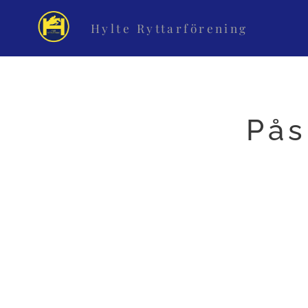
Hylte Ryttarförening
Pås