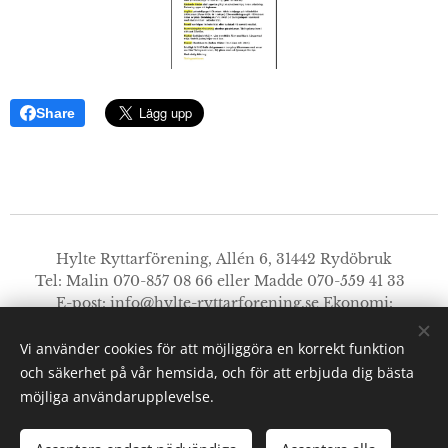
Share
Hylte Ryttarförening, Allén 6, 31442 Rydöbruk
Tel: Malin 070-857 08 66 eller Madde 070-559 41 33
E-post:
info@hylte-ryttarforening.se
Ekonomi:
faktura@hylte-ryttarforening.se
Styrelsen:
styrelsen@hylte-ryttarforening.se
Vi använder cookies för att möjliggöra en korrekt funktion
Bg: 915-1176. Swishnummer: 123 188 14 73.
och säkerhet på vår hemsida, och för att erbjuda dig bästa
Organisationsnummer: 849201-4470.
möjliga användarupplevelse.
© 2021
Hylte Ryttarförening.
Alla rättigheter reserverade.