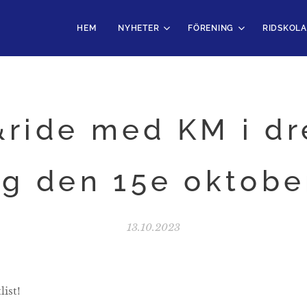
HEM
NYHETER
FÖRENING
RIDSKOLA
&ride med KM i dr
g den 15e oktobe
13.10.2023
ist!