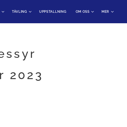
TÄVLING
UPPSTALLNING
OM OSS
MER
essyr
r 2023