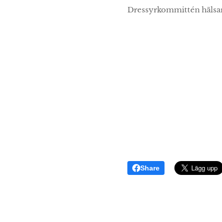
Dressyrkommittén hälsar 
Share