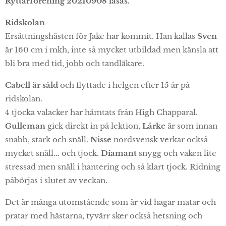
Ryttarförening
20210908 läsas.
Ridskolan
Ersättningshästen för Jake har kommit. Han kallas
Sven
är 160 cm i mkh, inte så mycket utbildad men känsla att
bli bra med tid, jobb och tandläkare.
Cabell är såld
och flyttade i helgen efter 15 år på
ridskolan.
4 tjocka valacker har hämtats från High Chapparal.
Gulleman
gick direkt in på lektion,
Lärke
är som innan
snabb, stark och snäll.
Nisse
nordsvensk verkar också
mycket snäll... och tjock.
Diamant
snygg och vaken lite
stressad men snäll i hantering och så klart tjock. Ridning
påbörjas i slutet av veckan.
Det är många utomstående som är vid hagar matar och
pratar med hästarna, tyvärr sker också hetsning och