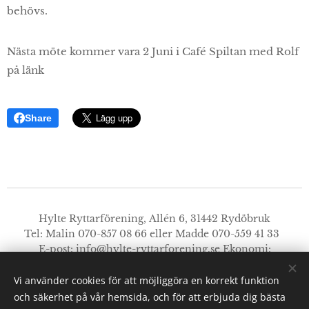
behövs.
Nästa möte kommer vara 2 Juni i Café Spiltan med Rolf
på länk
Share
Hylte Ryttarförening, Allén 6, 31442 Rydöbruk
Tel: Malin 070-857 08 66 eller Madde 070-559 41 33
E-post:
info@hylte-ryttarforening.se
Ekonomi:
faktura@hylte-ryttarforening.se
Styrelsen:
styrelsen@hylte-ryttarforening.se
Vi använder cookies för att möjliggöra en korrekt funktion
Bg: 915-1176. Swishnummer: 123 188 14 73.
och säkerhet på vår hemsida, och för att erbjuda dig bästa