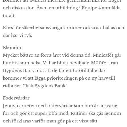
kommer att avslutas med lite gemensam fika för frågor
och diskussion. Även en utbildning i Equipe 4 anmälda
totalt.
Kurs för säkerhetsansvariga kommer också att hållas och
där har vi två.
Ekonomi
Mycket bättre än förra året vid denna tid. Minicafét går
hur bra som helst. Vi har blivit beviljade 25000:- från
Bygdens Bank mot att de får ett fototillfälle där
kommer vi att lägga prioriteringen på en ny harv till
ridhuset. Tack Bygdens Bank!
Fodervärdar
Jenny i arbetet med fodervärdar som hon är ansvarig
för och gör ett superjobb med. Rutiner ska gås igenom
och förklaras varför man gör på ett visst sätt.