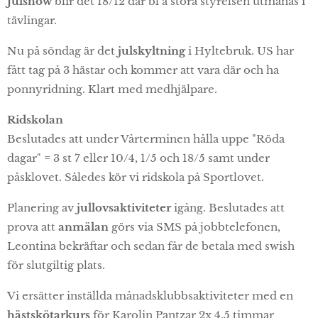
Julshow
blir det 18/12 där bl a stora styrelsen utmanas i
tävlingar.
Nu på söndag är det
julskyltning
i Hyltebruk. US har
fått tag på 3 hästar och kommer att vara där och ha
ponnyridning. Klart med medhjälpare.
Ridskolan
Beslutades att under Vårterminen hålla uppe "Röda
dagar" = 3 st 7 eller 10/4, 1/5 och 18/5 samt under
påsklovet. Således kör vi ridskola på Sportlovet.
Planering av
jullovsaktiviteter
igång. Beslutades att
prova att
anmälan
görs via SMS på jobbtelefonen,
Leontina bekräftar och sedan får de betala med swish
för slutgiltig plats.
Vi ersätter inställda månadsklubbsaktiviteter med en
hästskötarkurs
för Karolin Pantzar 2x 4,5 timmar