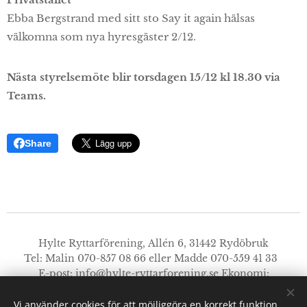
Ebba Bergstrand med sitt sto Say it again hälsas
välkomna som nya hyresgäster 2/12.
Nästa styrelsemöte blir torsdagen 15/12 kl 18.30 via
Teams.
Share
Hylte Ryttarförening, Allén 6, 31442 Rydöbruk
Tel: Malin 070-857 08 66 eller Madde 070-559 41 33
E-post:
info@hylte-ryttarforening.se
Ekonomi:
faktura@hylte-ryttarforening.se
Styrelsen:
styrelsen@hylte-ryttarforening.se
Vi använder cookies för att möjliggöra en korrekt funktion