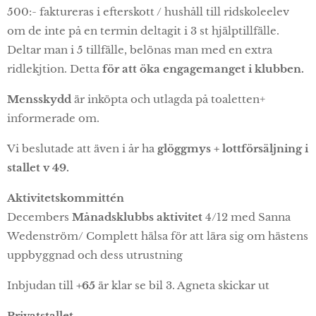
500:- faktureras i efterskott / hushåll till ridskoleelev
om de inte på en termin deltagit i 3 st hjälptillfälle.
Deltar man i 5 tillfälle, belönas man med en extra
ridlekjtion. Detta
för att öka engagemanget i klubben
.
Mensskydd
är inköpta och utlagda på toaletten+
informerade om.
Vi beslutade att även i år ha
glöggmys + lottförsäljning i
stallet v 49.
Aktivitetskommittén
Decembers
Månadsklubbs aktivitet
4/12 med Sanna
Wedenström/ Complett hälsa för att lära sig om hästens
uppbyggnad och dess utrustning
Inbjudan till
+65
är klar se bil 3. Agneta skickar ut
Privatstallet